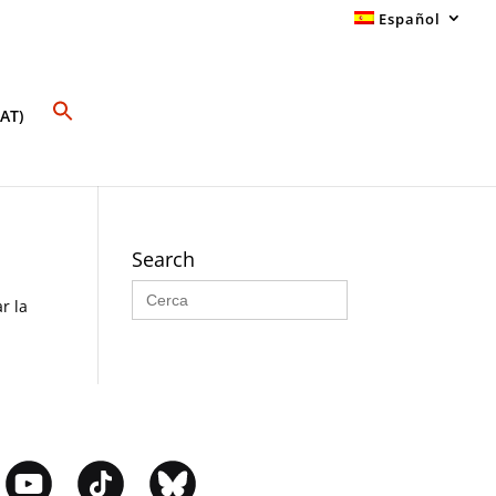
Español
AT)
Search
Buscar:
r la