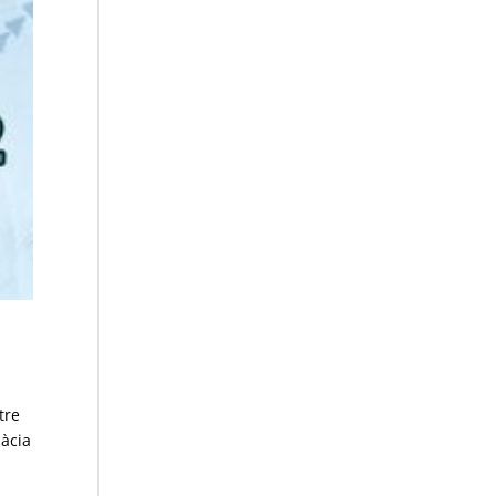
tre
bàcia