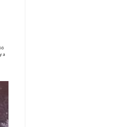
sió
y a