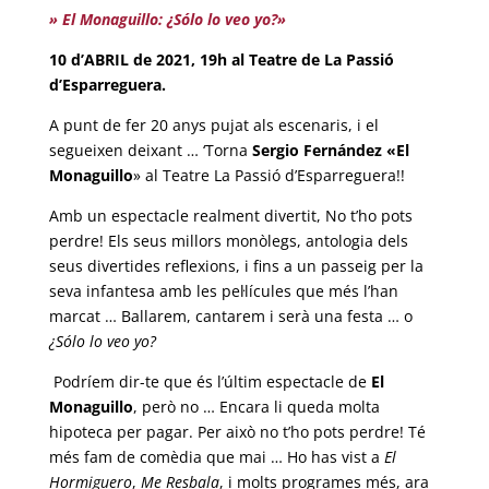
» El Monaguillo: ¿Sólo lo veo yo?»
10 d’ABRIL de 2021, 19h al Teatre de La Passió
d’Esparreguera.
A punt de fer 20 anys pujat als escenaris, i el
segueixen deixant … ‘Torna
Sergio Fernández «El
Monaguillo
» al Teatre La Passió d’Esparreguera!!
Amb un espectacle realment divertit, No t’ho pots
perdre! Els seus millors monòlegs, antologia dels
seus divertides reflexions, i fins a un passeig per la
seva infantesa amb les pel·lícules que més l’han
marcat … Ballarem, cantarem i serà una festa … o
¿Sólo lo veo yo?
Podríem dir-te que és l’últim espectacle de
El
Monaguillo
, però no … Encara li queda molta
hipoteca per pagar. Per això no t’ho pots perdre! Té
més fam de comèdia que mai … Ho has vist a
El
Hormiguero
,
Me Resbala
, i molts programes més, ara