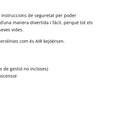
es instruccions de seguretat per poder
d’una manera divertida i fàcil, perquè tot els
seves vides.
aerolínies com és AIR
kejöèrsen
.
s de gestió no incloses)
ascensor.