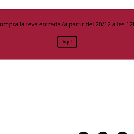
ompra la teva entrada (a partir del 20/12 a les 12
Aquí