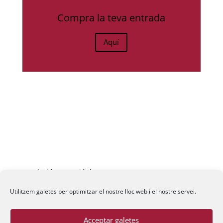
Compra la teva entrada
Aquí
Fundació La Passió d’Esparreguera, 2026
Utilitzem galetes per optimitzar el nostre lloc web i el nostre servei.
Acceptar galetes