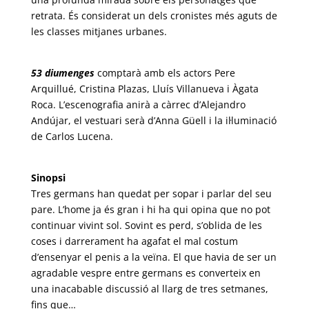
retrata. És considerat un dels cronistes més aguts de
les classes mitjanes urbanes.
53 diumenges
comptarà amb els actors Pere
Arquillué, Cristina Plazas, Lluís Villanueva i Àgata
Roca. L’escenografia anirà a càrrec d’Alejandro
Andújar, el vestuari serà d’Anna Güell i la il·luminació
de Carlos Lucena.
Sinopsi
Tres germans han quedat per sopar i parlar del seu
pare. L’home ja és gran i hi ha qui opina que no pot
continuar vivint sol. Sovint es perd, s’oblida de les
coses i darrerament ha agafat el mal costum
d’ensenyar el penis a la veïna. El que havia de ser un
agradable vespre entre germans es converteix en
una inacabable discussió al llarg de tres setmanes,
fins que…