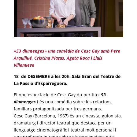
«53 diumenges» una comèdia de Cesc Gay amb Pere
Arquillué, Cristina Plazas, Àgata Roca i Lluís
Villanueva
18 de DESEMBRE a les 20h. Sala Gran del Teatre de
La Passió d’Esparreguera.
El nou espectacle de Cesc Gay du per títol
53
diumenges
i és una comèdia sobre les relacions
familiars protagonitzada per tres germans.
Cesc Gay (Barcelona, 1967) és un cineasta, guionista,
dramaturg i director teatral que destaca per un
llenguatge cinematogràfic i teatral molt personal i
una profunda mirada sobre els personatges que