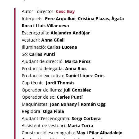
Autor i director:
Cesc Gay
Intèrprets:
Pere Arquillué, Cristina Plazas, Àgata
Roca i Lluís Villanueva
Escenografia:
Alejandro Andújar
Vestuari:
Anna Güell
Il·luminació:
Carlos Lucena
So:
Carles Puntí
Ajudant de direcció:
Marta Pérez
Producció delegada:
Anna Rius
Producció executiva:
Daniel López-Orós
Cap tècnic:
Jordi Thomàs
Operador de llums:
Juli Gonzàlez
Operador de so:
Carles Puntí
Maquinistes:
Joan Bonany i Román Ogg
Regidora:
Olga Fibla
Ajudant d’escenografia:
Sergi Corbera
Assistent de vestuari:
Marta Torra
Construcció escenografia:
May i Pilar Albadalejo