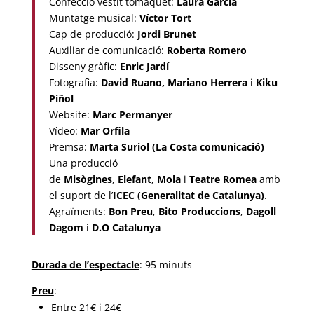
Confecció vestit tomàquet:
Laura García
Muntatge musical:
Víctor Tort
Cap de producció:
Jordi Brunet
Auxiliar de comunicació:
Roberta Romero
Disseny gràfic:
Enric Jardí
Fotografia:
David Ruano, Mariano Herrera
i
Kiku
Piñol
Website:
Marc Permanyer
Vídeo:
Mar Orfila
Premsa:
Marta Suriol (La Costa comunicació)
Una producció
de
Misògines
,
Elefant
,
Mola
i
Teatre Romea
amb
el suport de l’
ICEC (Generalitat de Catalunya)
.
Agraïments:
Bon Preu
,
Bito Produccions
,
Dagoll
Dagom
i
D.O Catalunya
Durada de l’
espectacle
: 95 minuts
Preu
:
Entre 21€ i 24€