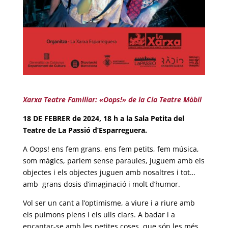
Xarxa Teatre Familiar: «Oops!» de la Cia Teatre Mòbil
18 DE FEBRER de 2024, 18 h a la Sala Petita del
Teatre de La Passió d’Esparreguera.
A Oops! ens fem grans, ens fem petits, fem música,
som màgics, parlem sense paraules, juguem amb els
objectes i els objectes juguen amb nosaltres i tot…
amb grans dosis d’imaginació i molt d’humor.
Vol ser un cant a l’optimisme, a viure i a riure amb
els pulmons plens i els ulls clars. A badar i a
encantar-se amb les petites coses, que són les més