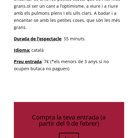
grans.ol ser un cant a l’optimisme, a viure i a riure
amb els pulmons plens i els ulls clars. A badar i a
encantar-se amb les petites coses, que són les més
grans.
Durada de l’
espectacle
: 55 minuts.
Idioma:
català
Preu entrada
: 7€ (*els menors de 3 anys si no
ocupen butaca no paguen)
Compra la teva entrada (a
partir del 9 de febrer)