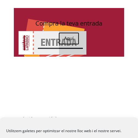
Compra la teva entrada
Aquí
Fundació La Passió d’Esparreguera, 2026
Utilitzem galetes per optimitzar el nostre lloc web i el nostre servei.