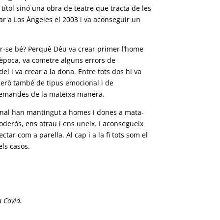
ítol sinó una obra de teatre que tracta de les
ar a Los Ángeles el 2003 i va aconseguir un
r-se bé? Perquè Déu va crear primer l’home
l’època, va cometre alguns errors de
l i va crear a la dona. Entre tots dos hi va
però també de tipus emocional i de
 demandes de la mateixa manera.
onal han mantingut a homes i dones a mata-
poderós, ens atrau i ens uneix. I aconsegueix
tar com a parella. Al cap i a la fi tots som el
els casos.
a Covid.