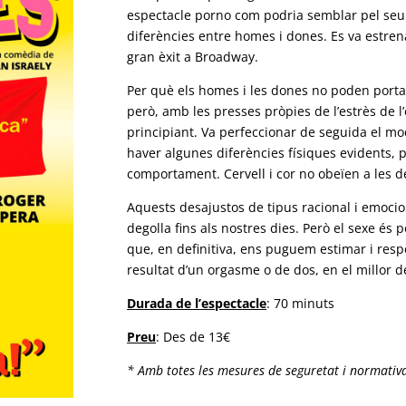
espectacle porno com podria semblar pel seu t
diferències entre homes i dones. Es va estren
gran èxit a Broadway.
Per què els homes i les dones no poden porta
però, amb les presses pròpies de l’estrès de 
principiant. Va perfeccionar de seguida el mode
haver algunes diferències físiques evidents, 
comportament. Cervell i cor no obeïen a les
Aquests desajustos de tipus racional i emoci
degolla fins als nostres dies. Però el sexe és 
que, en definitiva, ens puguem estimar i respec
resultat d’un orgasme o de dos, en el millor d
Durada de l’
espectacle
: 70 minuts
Preu
: Des de 13€
* Amb totes les mesures de seguretat i normativ