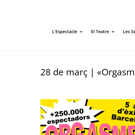
L’Espectacle
El Teatre
Les S
28 de març | «Orgasm