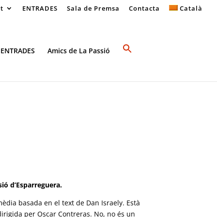
at
ENTRADES
Sala de Premsa
Contacta
Català
 ENTRADES
Amics de La Passió
sió d’Esparreguera.
omèdia
basada en el text de Dan Israely. Està
irigida per Oscar Contreras. No, no és un