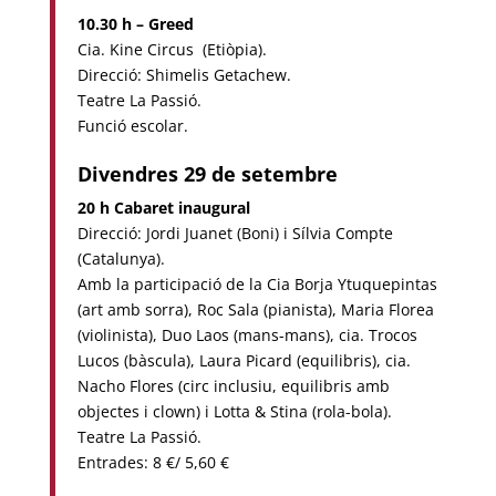
10.30 h – Greed
Cia. Kine Circus (Etiòpia).
Direcció: Shimelis Getachew.
Teatre La Passió.
Funció escolar.
Divendres 29 de setembre
20 h Cabaret inaugural
Direcció: Jordi Juanet (Boni) i Sílvia Compte
(Catalunya).
Amb la participació de la Cia Borja Ytuquepintas
(art amb sorra), Roc Sala (pianista), Maria Florea
(violinista), Duo Laos (mans-mans), cia. Trocos
Lucos (bàscula), Laura Picard (equilibris), cia.
Nacho Flores (circ inclusiu, equilibris amb
objectes i clown) i Lotta & Stina (rola-bola).
Teatre La Passió.
Entrades: 8 €/ 5,60 €