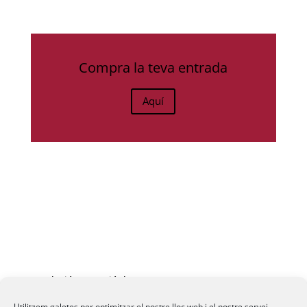
Compra la teva entrada
Aquí
Fundació La Passió d’Esparreguera, 2026
Utilitzem galetes per optimitzar el nostre lloc web i el nostre servei.