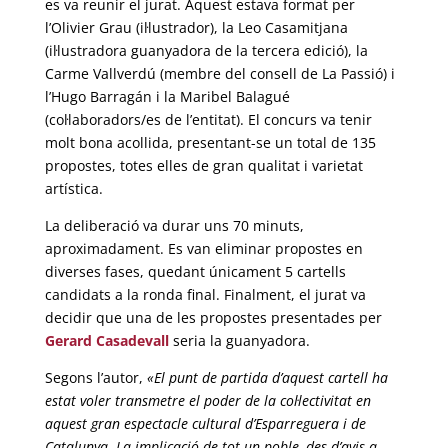
es va reunir el jurat. Aquest estava format per
l’Olivier Grau (il·lustrador), la Leo Casamitjana
(il·lustradora guanyadora de la tercera edició), la
Carme Vallverdú (membre del consell de La Passió) i
l’Hugo Barragán i la Maribel Balagué
(col·laboradors/es de l’entitat). El concurs va tenir
molt bona acollida, presentant-se un total de 135
propostes, totes elles de gran qualitat i varietat
artística.
La deliberació va durar uns 70 minuts,
aproximadament. Es van eliminar propostes en
diverses fases, quedant únicament 5 cartells
candidats a la ronda final. Finalment, el jurat va
decidir que una de les propostes presentades per
Gerard Casadevall
seria la guanyadora.
Segons l’autor,
«El punt de partida d’aquest cartell ha
estat voler transmetre el poder de la col·lectivitat en
aquest gran espectacle cultural d’Esparreguera i de
Catalunya. La implicació de tot un poble, des d’avis a