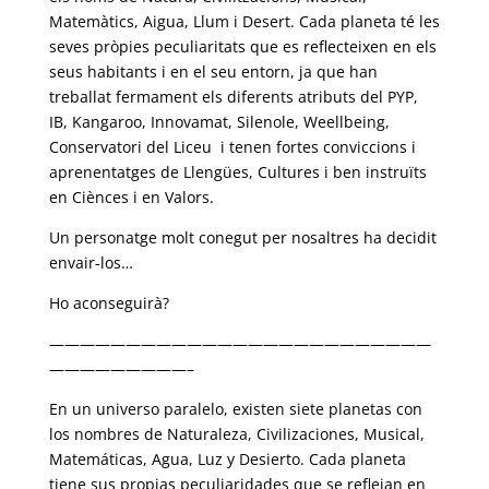
Matemàtics, Aigua, Llum i Desert. Cada planeta té les
seves pròpies peculiaritats que es reflecteixen en els
seus habitants i en el seu entorn, ja que han
treballat fermament els diferents atributs del PYP,
IB, Kangaroo, Innovamat, Silenole, Weellbeing,
Conservatori del Liceu i tenen fortes conviccions i
aprenentatges de Llengües, Cultures i ben instruïts
en Ciènces i en Valors.
Un personatge molt conegut per nosaltres ha decidit
envair-los…
Ho aconseguirà?
—————————————————————————
—————————–
En un universo paralelo, existen siete planetas con
los nombres de Naturaleza, Civilizaciones, Musical,
Matemáticas, Agua, Luz y Desierto. Cada planeta
tiene sus propias peculiaridades que se reflejan en