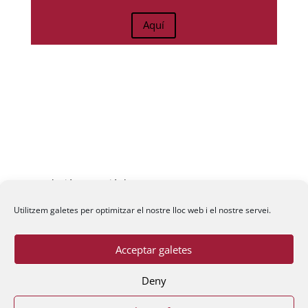
Aquí
Fundació La Passió d’Esparreguera, 2026
Utilitzem galetes per optimitzar el nostre lloc web i el nostre servei.
Acceptar galetes
Deny