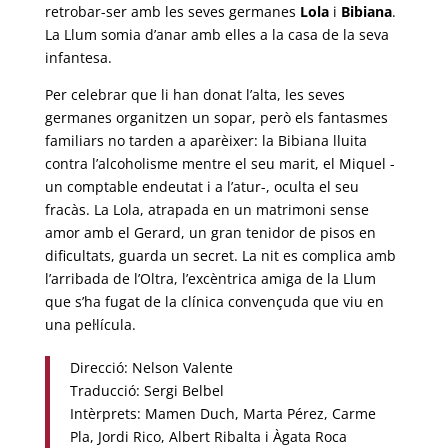
retrobar-ser amb les seves germanes
Lola
i
Bibiana
.
La Llum somia d’anar amb elles a la casa de la seva
infantesa.
Per celebrar que li han donat l’alta, les seves
germanes organitzen un sopar, però els fantasmes
familiars no tarden a aparèixer: la Bibiana lluita
contra l’alcoholisme mentre el seu marit, el Miquel -
un comptable endeutat i a l’atur-, oculta el seu
fracàs. La Lola, atrapada en un matrimoni sense
amor amb el Gerard, un gran tenidor de pisos en
dificultats, guarda un secret. La nit es complica amb
l’arribada de l’Oltra, l’excèntrica amiga de la Llum
que s’ha fugat de la clínica convençuda que viu en
una pel·lícula.
Direcció:
Nelson Valente
Traducció:
Sergi Belbel
Intèrprets:
Mamen Duch,
Marta Pérez, Carme
Pla, Jordi Rico, Albert Ribalta i Àgata Roca