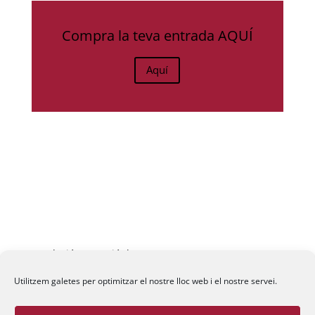
Compra la teva entrada AQUÍ
Aquí
Fundació La Passió d’Esparreguera, 2026
Utilitzem galetes per optimitzar el nostre lloc web i el nostre servei.