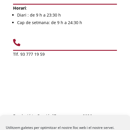
Horari
:
Diari
: de
9 h a 23:30 h
Cap de setmana: de 9 h a 24:30 h

Tlf. 93 777 19 59
Fundació La Passió d’Esparreguera, 2026
Utilitzem galetes per optimitzar el nostre lloc web i el nostre servei.