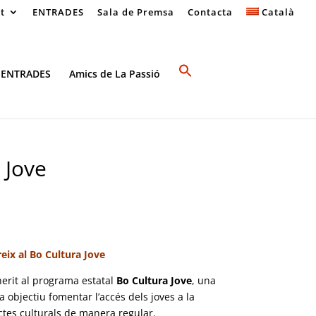
at
ENTRADES
Sala de Premsa
Contacta
Català
 ENTRADES
Amics de La Passió
 Jove
eix al Bo Cultura Jove
herit al programa estatal
Bo Cultura Jove
, una
a objectiu fomentar l’accés dels joves a la
ctes culturals de manera regular.