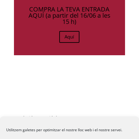
COMPRA LA TEVA ENTRADA
AQUÍ (a partir del 16/06 a les
15 h)
Aquí
Fundació La Passió d’Esparreguera, 2026
Utilitzem galetes per optimitzar el nostre lloc web i el nostre servei.