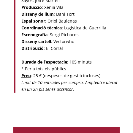
Sayós, Jofre Martell
Producció
: Xènia Vilà
Disseny de llum
: Dani Tort
Espai sonor
: Oriol Baulenas
Coordinació tècnica
: Logística de Guerrilla
Escenografia
: Sergi Richards
Disseny cartell
: Vectorwho
Distribució
: El Corral
Durada de l’
espectacle
: 105 minuts
* Per a tots els públics
Preu
: 25 € (despeses de gestió incloses)
Límit de 10 entrades per compra. Amfiteatre ubicat
en un 2n pis sense ascensor.