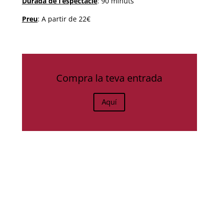
Durada de l’
espectacle
: 90 minuts
Preu
: A partir de 22€
Compra la teva entrada
Aquí