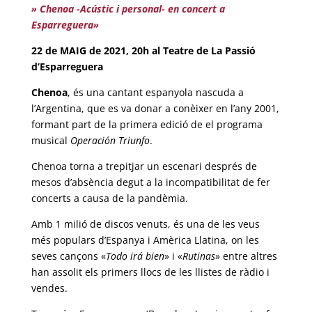
» Chenoa -Acústic i personal- en concert a
Esparreguera»
22 de MAIG de 2021, 20h al Teatre de La Passió
d’Esparreguera
Chenoa
, és una cantant espanyola nascuda a
l’Argentina, que es va donar a conèixer en l’any 2001,
formant part de la primera edició de el programa
musical
Operación Triunfo
.
Chenoa torna a trepitjar un escenari després de
mesos d’absència degut a la incompatibilitat de fer
concerts a causa de la pandèmia.
Amb 1 milió de discos venuts, és una de les veus
més populars d’Espanya i Amèrica Llatina, on les
seves cançons «
Todo irá bien
» i «
Rutinas
» entre altres
han assolit els primers llocs de les llistes de ràdio i
vendes.