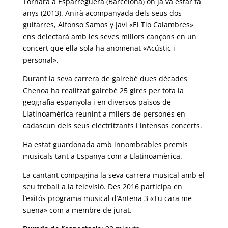
Tornarà a Esparreguera (Barcelona) on ja va estar fa
anys (2013). Anirà acompanyada dels seus dos
guitarres, Alfonso Samos y Javi «El Tio Calambres»
ens delectarà amb les seves millors cançons en un
concert que ella sola ha anomenat «Acústic i
personal».
Durant la seva carrera de gairebé dues dècades
Chenoa ha realitzat gairebé 25 gires per tota la
geografia espanyola i en diversos països de
Llatinoamèrica reunint a milers de persones en
cadascun dels seus electritzants i intensos concerts.
Ha estat guardonada amb innombrables premis
musicals tant a Espanya com a Llatinoamèrica.
La cantant compagina la seva carrera musical amb el
seu treball a la televisió. Des 2016 participa en
l’exitós programa musical d’Antena 3 «Tu cara me
suena» com a membre de jurat.