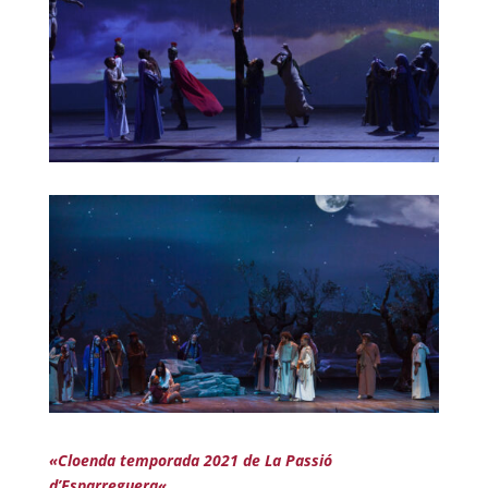
«
Cloenda temporada 2021 de La Passió
d’Esparreguera
«