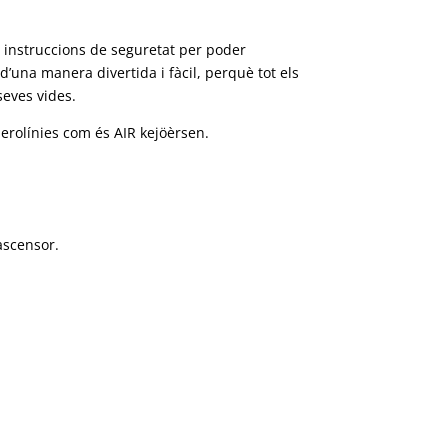
es instruccions de seguretat per poder
d’una manera divertida i fàcil, perquè tot els
seves vides.
aerolínies com és AIR
kejöèrsen
.
ascensor.