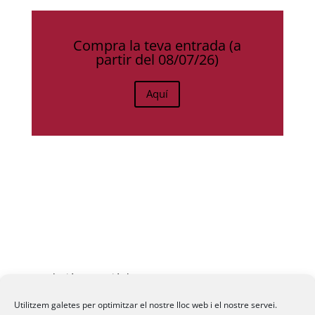
Compra la teva entrada (a
partir del 08/07/26)
Aquí
Fundació La Passió d’Esparreguera, 2026
Utilitzem galetes per optimitzar el nostre lloc web i el nostre servei.