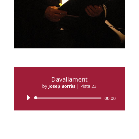
Davallament
by
Josep Borràs
|
Pista 23
Reproductor
00:00
d'àudio