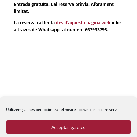
Entrada gratuïta. Cal reserva prèvia. Aforament
limitat.
La reserva cal fer-la
des d’aquesta pàgina web
o bé
a través de Whatsapp, al número 667933795.
Fundació La Passió d’Esparreguera, 2026
Utilitzem galetes per optimitzar el nostre lloc web i el nostre servei.
Acceptar galetes