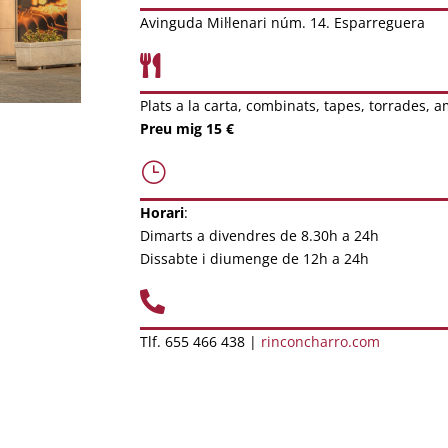
Avinguda Mil·lenari núm. 14. Esparreguera

Plats a la carta, combinats, tapes, torrades, 
Preu mig 15 €
}
Horari
:
Dimarts a divendres de 8.30h a 24h
Dissabte i diumenge de 12h a 24h

Tlf. 655 466 438 |
rinconcharro.com