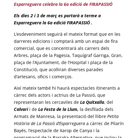
Esparreguera celebra la 6a edició de FIRAPASSIÓ
Els dies 2 i 3 de març es portarà a terme a
Esparreguera la 6a edició FIRAPASSIÓ .
L’esdeveniment seguirà el mateix format que en les
darreres edicions i comptarà amb un espai de fira
comercial, que es concentrarà als carrers dels
Arbres, plaça de la Pagesia, Taquígraf Garriga, Gran,
plaça de l’Ajuntament, de l’Hospital i plaça de la
Constitució, que acolliran diverses parades
d’artesans, oficis i comerços.
Així mateix també hi haurà espectacles itinerants a
càrrec dels actors i actrius de La Passió, que
representaran les cercaviles de
La Quitxalla
, del
Calvari
i de
La Festa de la Llum,
la desfilada dels
Armats de Manresa, la presentació del llibre
Petita
Història de La Passió d’Esparreguera
a càrrec de Pilarín
Bayés, l’espectacle de Xarop de Canya i la
programació de la Barraka Alternativa, que inclou la