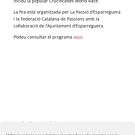
inclou la popular Crucificades World Race.
La fira està organitzada per La Passió d’Esparreguera
i la Federació Catalana de Passions amb la
col·laboració de l’Ajuntament d’Esparreguera.
Podeu consultar el programa
aquí
.
Fundació La Passió d’Esparreguera, 2026