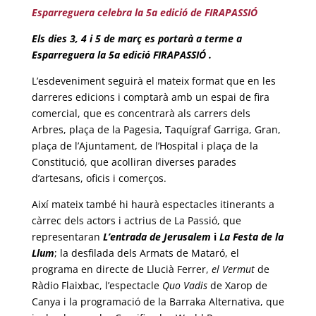
Esparreguera celebra la 5a edició de FIRAPASSIÓ
Els dies 3, 4 i 5 de març es portarà a terme a
Esparreguera la 5a edició FIRAPASSIÓ .
L’esdeveniment seguirà el mateix format que en les
darreres edicions i comptarà amb un espai de fira
comercial, que es concentrarà als carrers dels
Arbres, plaça de la Pagesia, Taquígraf Garriga, Gran,
plaça de l’Ajuntament, de l’Hospital i plaça de la
Constitució, que acolliran diverses parades
d’artesans, oficis i comerços.
Així mateix també hi haurà espectacles itinerants a
càrrec dels actors i actrius de La Passió, que
representaran
L’entrada de Jerusalem
i
La Festa de la
Llum
; la desfilada dels Armats de Mataró, el
programa en directe de Llucià Ferrer,
el Vermut
de
Ràdio Flaixbac, l’espectacle
Quo Vadis
de Xarop de
Canya i la programació de la Barraka Alternativa, que