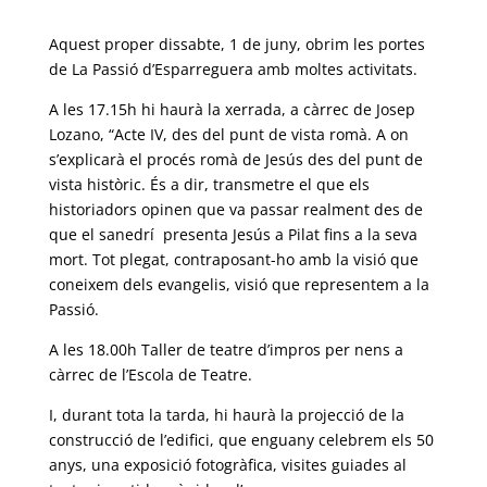
Aquest proper dissabte, 1 de juny, obrim les portes
de La Passió d’Esparreguera amb moltes activitats.
A les 17.15h hi haurà la xerrada, a càrrec de Josep
Lozano, “Acte IV, des del punt de vista romà. A on
s’explicarà el procés romà de Jesús des del punt de
vista històric. És a dir, transmetre el que els
historiadors opinen que va passar realment des de
que el sanedrí presenta Jesús a Pilat fins a la seva
mort. Tot plegat, contraposant-ho amb la visió que
coneixem dels evangelis, visió que representem a la
Passió.
A les 18.00h Taller de teatre d’impros per nens a
càrrec de l’Escola de Teatre.
I, durant tota la tarda, hi haurà la projecció de la
construcció de l’edifici, que enguany celebrem els 50
anys, una exposició fotogràfica, visites guiades al