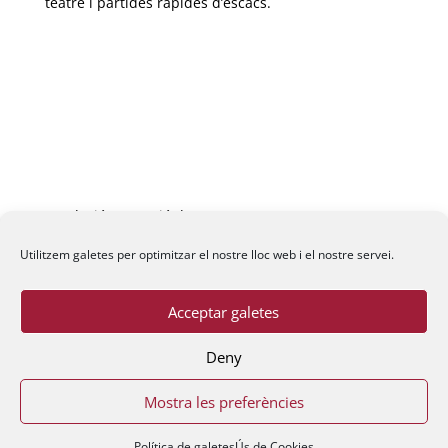
teatre i partides ràpides d’escacs.
Fundació La Passió d’Esparreguera, 2026
Utilitzem galetes per optimitzar el nostre lloc web i el nostre servei.
Acceptar galetes
Deny
Mostra les preferències
Política de galetes
Ús de Cookies