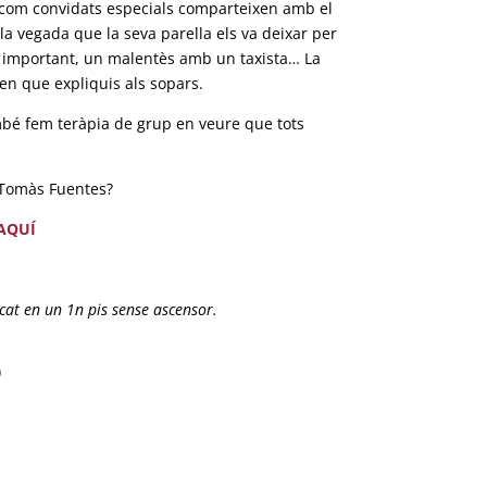
s com convidats especials comparteixen amb el
a vegada que la seva parella els va deixar per
 important, un malentès amb un taxista… La
n que expliquis als sopars.
mbé fem teràpia de grup en veure que tots
& Tomàs Fuentes?
AQUÍ
cat en un 1n pis sense ascensor.
)