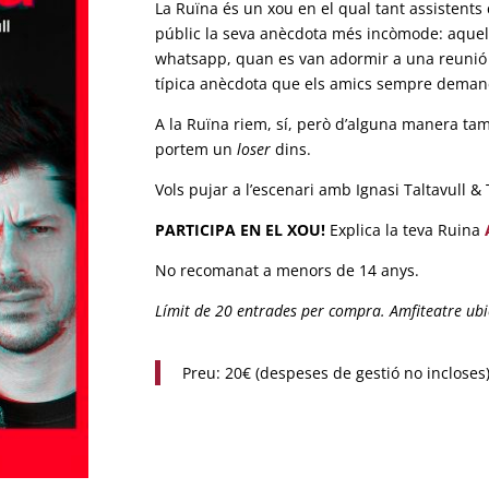
La Ruïna és un xou en el qual tant assistent
públic la seva anècdota més incòmode: aquell
whatsapp, quan es van adormir a una reunió
típica anècdota que els amics sempre demane
A la Ruïna riem, sí, però d’alguna manera ta
portem un
loser
dins.
Vols pujar a l’escenari amb Ignasi Taltavull 
PARTICIPA EN EL XOU!
Explica la teva Ruina
No recomanat a menors de 14 anys.
Límit de 20 entrades per compra. Amfiteatre ubi
Preu: 20€ (despeses de gestió no incloses