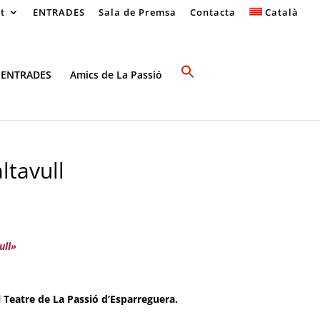
at
ENTRADES
Sala de Premsa
Contacta
Català
 ENTRADES
Amics de La Passió
ltavull
ull»
l Teatre de La Passió d’Esparreguera.