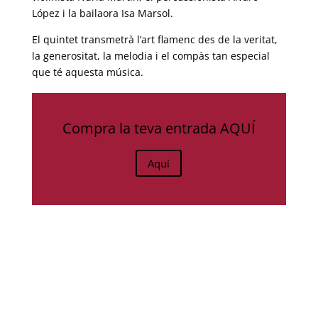
López i la bailaora Isa Marsol.
El quintet transmetrà l’art flamenc des de la veritat,
la generositat, la melodia i el compàs tan especial
que té aquesta música.
Preu
: Entrades: de 6€ a 12€
Organitza
: Ajuntament d’Esparreguera
Compra la teva entrada AQUÍ
Aquí