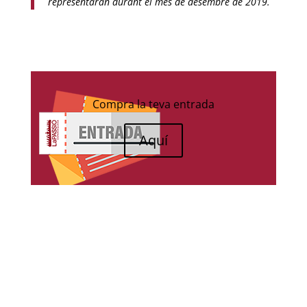
representaran durant el mes de desembre de 2019.
Compra la teva entrada
Aquí