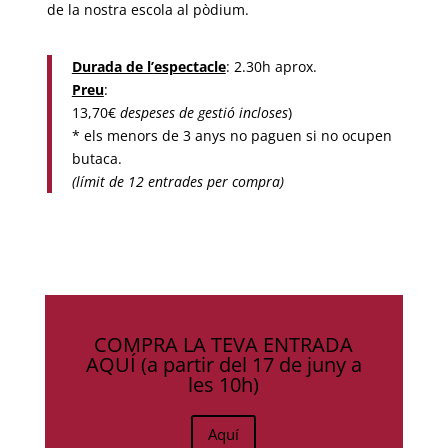
de la nostra escola al pòdium.
Durada de l’
espectacle
: 2.30h aprox.
Preu
:
13,70€
despeses de gestió incloses
)
* els menors de 3 anys no paguen si no ocupen
butaca.
(límit de 12 entrades per compra)
COMPRA LA TEVA ENTRADA
AQUÍ (a partir del 17 de juny a
les 10h)
Aquí