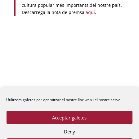
cultura popular més importants del nostre país.
Descarrega la nota de premsa
aquí
.
Fundació La Passió d’Esparreguera, 2026
Utilitzem galetes per optimitzar el nostre lloc web i el nostre servei.
Acceptar galetes
Deny