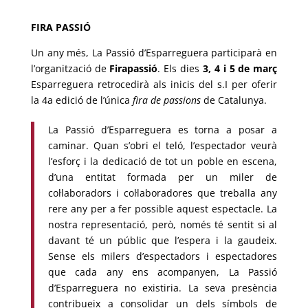
FIRA PASSIÓ
Un any més, La Passió d’Esparreguera participarà en
l’organització de
Firapassió
. Els dies
3, 4 i 5 de març
Esparreguera retrocedirà als inicis del s.I per oferir
la 4a edició de l’única
fira de
passions
de Catalunya.
La Passió d’Esparreguera es torna a posar a
caminar. Quan s’obri el teló, l’espectador veurà
l’esforç i la dedicació de tot un poble en escena,
d’una entitat formada per un miler de
col·laboradors i col·laboradores que treballa any
rere any per a fer possible aquest espectacle. La
nostra representació, però, només té sentit si al
davant té un públic que l’espera i la gaudeix.
Sense els milers d’espectadors i espectadores
que cada any ens acompanyen, La Passió
d’Esparreguera no existiria. La seva presència
contribueix a consolidar un dels símbols de