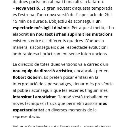
de dues parts: una al matí i una altra a la tarda.
–
Nova versió
. La gran novetat d’aquesta temporada
és l’estrena d’una nova versió de l’espectacle de 2h i
15 min de durada. L’objectiu és aconseguir
un
espectacle més àgil i dinàmic
. Per aquest motiu, s’ha
elaborat
un nou text i s’han suprimit les mutacions
existents entre els diferents quadres. D’aquesta
manera, s’aconsegueix que l’espectacle evolucioni
amb rapidesa i pràcticament sense interrupcions.
La direcció de totes dues versions va a càrrec d’un
nou equip de direcció artística
, encapçalat per en
Robert Gobern
. Es pretén posar èmfasi en la
interpretació dels personatges, donar més presència
al poble i aconseguir que les escenes tinguin més
intensitat i emotivitat
. També s’està treballant en
noves tècniques i trucs que permetin assolir
més
espectacularitat
en diversos moments de la
representació.
Pel que fa a l’estètica de l’espectacle, s’han elaborat