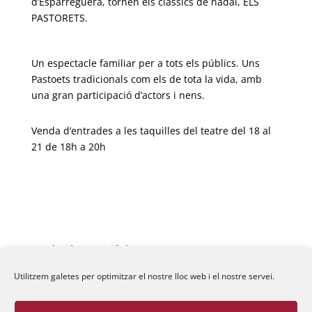
d’Esparreguera, tornen els clàssics de nadal, ELS
PASTORETS.
Un espectacle familiar per a tots els públics. Uns
Pastoets tradicionals com els de tota la vida, amb
una gran participació d’actors i nens.
Venda d’entrades a les taquilles del teatre del 18 al
21 de 18h a 20h
Fundació La Passió d’Esparreguera, 2026
Utilitzem galetes per optimitzar el nostre lloc web i el nostre servei.