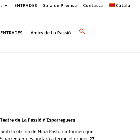
at
ENTRADES
Sala de Premsa
Contacta
Català
 ENTRADES
Amics de La Passió
Teatre de La Passió d’Esparreguera
amb la oficina de Niña Pastori informen que
 Esparreguera es portarà a terme el proper
27