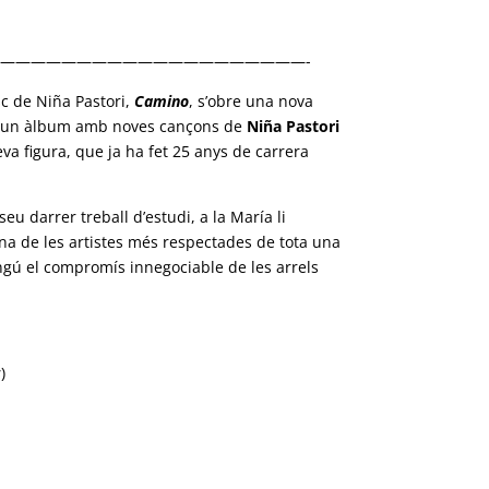
————————————————————-
sc de Niña Pastori,
Camino
, s’obre una nova
è un àlbum amb noves cançons de
Niña Pastori
va figura, que ja ha fet 25 anys de carrera
 seu darrer treball d’estudi, a la María li
na de les artistes més respectades de tota una
gú el compromís innegociable de les arrels
s
)