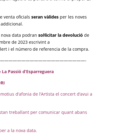
e venta oficials
seran vàlides
per les noves
 addicional.
la nova data podran
sol·licitar la devolució
de
mbre de 2023 escrivint a
ert i el número de referencia de la compra.
————————————————————-
 La Passió d’Esparreguera
RI
us d’afonia de l’Artista el concert d’avui a
 estan treballant per comunicar quant abans
.
per a la nova data.