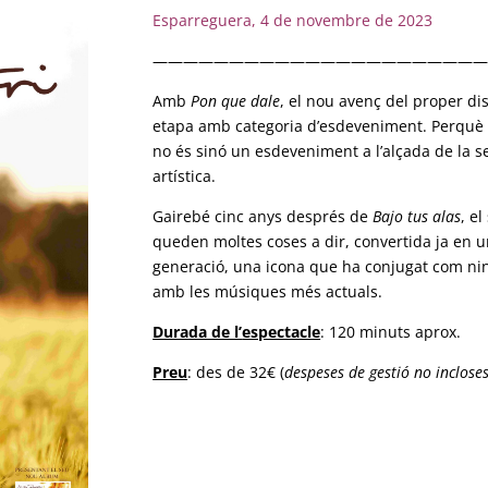
Esparreguera, 4 de novembre de 2023
——————————————————————
Amb
Pon que dale
, el nou avenç del proper di
etapa amb categoria d’esdeveniment. Perqu
no és sinó un esdeveniment a l’alçada de la se
artística.
Gairebé cinc anys després de
Bajo tus alas
, el
queden moltes coses a dir, convertida ja en u
generació, una icona que ha conjugat com nin
amb les músiques més actuals.
Durada de l’
espectacle
: 120 minuts aprox.
Preu
: des de 32€ (
despeses de gestió no inclose