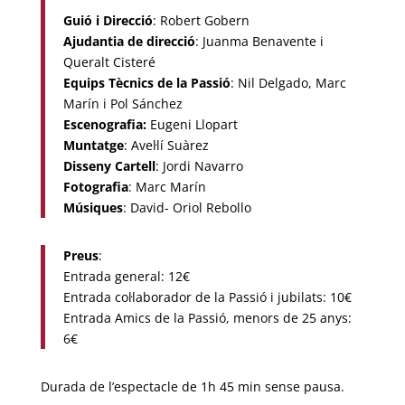
Guió i Direcció
: Robert Gobern
Ajudantia de direcció
: Juanma Benavente i
Queralt Cisteré
Equips Tècnics de la Passió
: Nil Delgado, Marc
Marín i Pol Sánchez
Escenografia:
Eugeni Llopart
Muntatge
: Avel·lí Suàrez
Disseny Cartell
: Jordi Navarro
Fotografia
: Marc Marín
Músiques
: David- Oriol Rebollo
Preus
:
Entrada general: 12€
Entrada col·laborador de la Passió i jubilats: 10€
Entrada Amics de la Passió, menors de 25 anys:
6€
Durada de l’espectacle de 1h 45 min sense pausa.