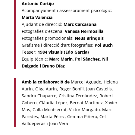
Antonio Cortijo
Acompanyament i assessorament psicològic:
Marta València
Ajudant de direcció:
Marc Carcasona
Fotografies d’escena:
Vanesa Hermosilla
Fotografies promocionals:
Neus Brinquis
Grafisme i direcció d’art fotografies:
Pol Buch
Teaser:
1984 visuals (Edo García)
Equip tècnic:
Marc Marín, Pol Sánchez, Nil
Delgado i Bruno Díaz
Amb la col·laboració de
Marcel Aguado, Helena
Aurin, Olga Aurin, Roger Bonfil, Joan Castells,
Sandra Chaparro, Cristina Fernández, Robert
Gobern, Clàudia López, Bernat Martínez, Xavier
Mas, Gal·la Montserrat, Víctor Morgado, Marc
Paredes, Marta Pérez, Gemma Piñero, Cel
Valldeperas i Joan Vera