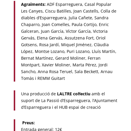
Agraïments:
ADF Esparreguera, Casal Popular
Les Canyes, Ciscu Batilles, Joan Castells, Colla de
diables d’Esparreguera, Julia Cañete, Sandra
Chaparro, Joan Comelles, Paula Cortijo, Enric
Galceran, Juan García, Víctor García, Victoria
Gervás, Elena Gervás, Assutzena Fort, Oriol
Gotsens, Rosa Jardí, Miquel Jiménez, Clàudia
López, Montse Lozano, Puri Lozano, Lluís Martín,
Bernat Martínez, Gerard Moliner, Ferran
Montpart, Xavier Moliner, Marta Pérez, Jordi
Sancho, Anna Rosa Teruel, Sala Beckett, Arnau
Tomàs i REMM Guitart
Una producció de
LALTRE col·lectiu
amb el
suport de La Passió d’Esparreguera, l’Ajuntament
d’Esparreguera i el HUB espai de creació
Preus:
Entrada general: 12€