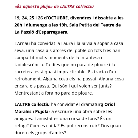
«És aquesta pluja» de LALTRE col·lectiu
19, 24, 25 i 26 d’OCTUBRE, divendres i dissabte a les
20h i diumenge a les 19h, Sala Petita del Teatre de
La Passió d’Esparreguera.
L’Arnau ha convidat la Laura i la Sílvia a sopar a casa
seva, una casa als afores del poble on tots tres han
compartit molts moments de la infantesa i
l’adolescència. Fa dies que no para de ploure i la
carretera està quasi impracticable. Es tracta d’un
retrobament. Alguna cosa els ha passat. Alguna cosa
encara els passa. Qui són i qui volen ser junts?
Mentrestant a fora no para de ploure.
LALTRE col·lectiu
ha convidat el dramaturg
Oriol
Morales i Pujolar
a escriure una obra sobre les
amigues. L’amistat és una cursa de fons? És un
refugi? Com es cuida? Es pot reconstruir? Fins quan
duren els grups d’amics?