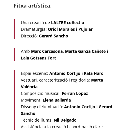
Fitxa artística
:
Una creació de
LALTRE
col·lectiu
Dramatúrgia:
Oriol Morales i Pujolar
Direcció:
Gerard Sancho
Amb
Marc Carcasona, Marta García Cañete i
Laia Gotsens Fort
Espai escènic:
Antonio Cortijo i Rafa Haro
Vestuari, caracterització i regidoria:
Marta
València
Composició musical:
Ferran López
Moviment:
Elena Baliarda
Disseny d’Il·luminació:
Antonio Cortijo i Gerard
Sancho
Tècnic de llums:
Nil Delgado
Assistència a la creació i coordinació d’art: