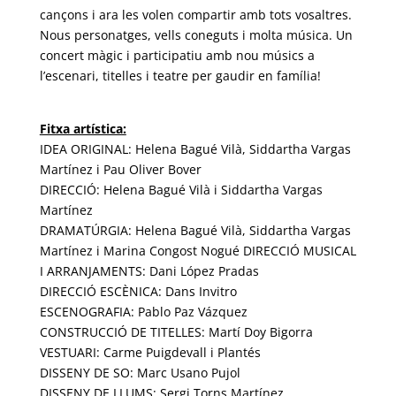
cançons i ara les volen compartir amb tots vosaltres.
Nous personatges, vells coneguts i molta música. Un
concert màgic i participatiu amb nou músics a
l’escenari, titelles i teatre per gaudir en família!
Fitxa artística:
IDEA ORIGINAL: Helena Bagué Vilà, Siddartha Vargas
Martínez i Pau Oliver Bover
DIRECCIÓ: Helena Bagué Vilà i Siddartha Vargas
Martínez
DRAMATÚRGIA: Helena Bagué Vilà, Siddartha Vargas
Martínez i Marina Congost Nogué
DIRECCIÓ MUSICAL
I ARRANJAMENTS: Dani López Pradas
DIRECCIÓ ESCÈNICA: Dans Invitro
ESCENOGRAFIA: Pablo Paz Vázquez
CONSTRUCCIÓ DE TITELLES: Martí Doy Bigorra
VESTUARI: Carme Puigdevall i Plantés
DISSENY DE SO: Marc Usano Pujol
DISSENY DE LLUMS: Sergi Torns Martínez