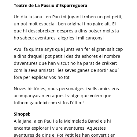
Teatre de La Passió d’Esparreguera
Un dia la Jana i en Pau tot jugant troben un pot petit,
un pot molt especial, ben original i no gaire alt. El
que hi descobreixen després a dins potser molts ja
ho sabeu: aventures, alegries i mil cançons!
Avui fa quinze anys que junts van fer el gran salt cap
a dins d’aquell pot petit i des d’aleshores el nombre
d’aventures que han viscut no ha parat de créixer;
com la seva amistat i les seves ganes de sortir aquí
fora per explicar-vos-ho tot.
Noves històries, nous personatges i vells amics ens
acompanyaran en aquest viatge que volem que
tothom gaudeixi com si fos l’últim!
Sinopsi:
A la Jana, a en Pau i a la Melmelada Band els hi
encanta explorar i viure aventures. Aquestes
aventures de dins el Pot Petit les han convertit en