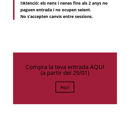
‼️Atenció
: els nens i nenes fins als 2 anys no
paguen entrada i no ocupen seient.
No s’accepten canvis entre sessions.
Compra la teva entrada AQUÍ
(a partir del 29/01)
Aquí