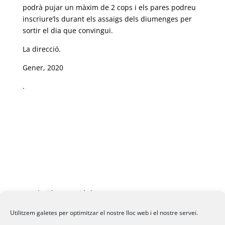
podrà pujar un màxim de 2 cops i els pares podreu
inscriure’ls durant els assaigs dels diumenges per
sortir el dia que convingui.
La direcció.
Gener, 2020
.
Fundació La Passió d’Esparreguera, 2026
Utilitzem galetes per optimitzar el nostre lloc web i el nostre servei.