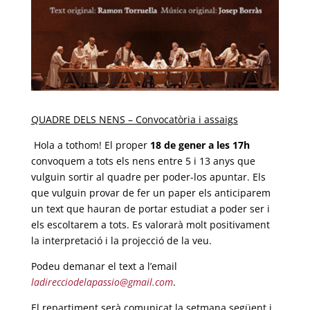
QUADRE DELS NENS – Convocatòria i assaigs
Hola a tothom! El proper
18 de gener a les 17h
convoquem a tots els nens entre 5 i 13 anys que
vulguin sortir al quadre per poder-los apuntar. Els
que vulguin provar de fer un paper els anticiparem
un text que hauran de portar estudiat a poder ser i
els escoltarem a tots. Es valorarà molt positivament
la interpretació i la projecció de la veu.
Podeu demanar el text a l’email
ladirecciodelapassio@gmail.com
.
El repartiment serà comunicat la setmana següent i