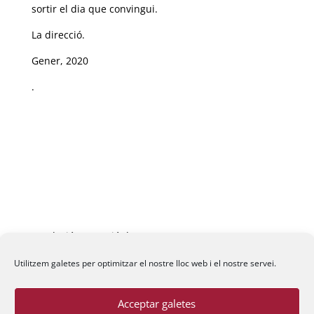
sortir el dia que convingui.
La direcció.
Gener, 2020
.
Fundació La Passió d’Esparreguera, 2026
Utilitzem galetes per optimitzar el nostre lloc web i el nostre servei.
Acceptar galetes