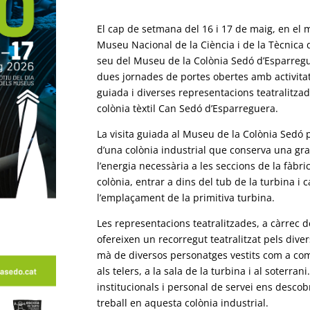
El cap de setmana del 16 i 17 de maig, en el 
Museu Nacional de la Ciència i de la Tècnica
seu del Museu de la Colònia Sedó d’Esparregu
dues jornades de portes obertes amb activitat
guiada i diverses representacions teatralitzade
colònia tèxtil Can Sedó d’Esparreguera.
La visita guiada al Museu de la Colònia Sedó 
d’una colònia industrial que conserva una gra
l’energia necessària a les seccions de la fàbr
colònia, entrar a dins del tub de la turbina i
l’emplaçament de la primitiva turbina.
Les representacions teatralitzades, a càrrec d
ofereixen un recorregut teatralitzat pels div
mà de diversos personatges vestits com a c
als telers, a la sala de la turbina i al soterra
institucionals i personal de servei ens descob
treball en aquesta colònia industrial.