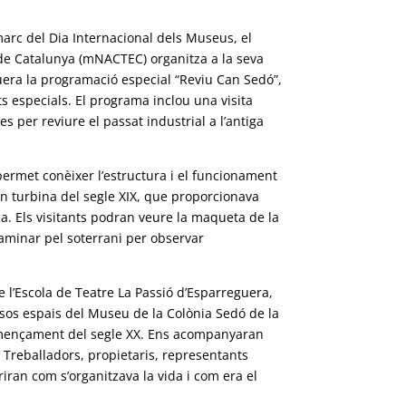
marc del Dia Internacional dels Museus, el
 de Catalunya (mNACTEC) organitza a la seva
era la programació especial “Reviu Can Sedó”,
s especials. El programa inclou una visita
s per reviure el passat industrial a l’antiga
permet conèixer l’estructura i el funcionament
n turbina del segle XIX, que proporcionava
ica. Els visitants podran veure la maqueta de la
 caminar pel soterrani per observar
e l’Escola de Teatre La Passió d’Esparreguera,
ersos espais del Museu de la Colònia Sedó de la
omençament del segle XX. Ens acompanyaran
ni. Treballadors, propietaris, representants
riran com s’organitzava la vida i com era el