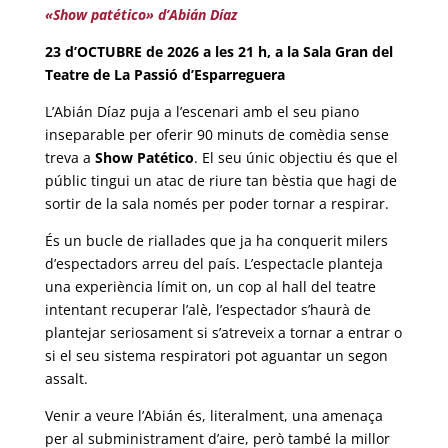
«Show patético» d’Abián Díaz
23 d’OCTUBRE de 2026 a les 21 h, a la Sala Gran del
Teatre de La Passió d’Esparreguera
L’Abián Díaz puja a l’escenari amb el seu piano
inseparable per oferir 90 minuts de comèdia sense
treva a
Show Patético
. El seu únic objectiu és que el
públic tingui un atac de riure tan bèstia que hagi de
sortir de la sala només per poder tornar a respirar.
És un bucle de riallades que ja ha conquerit milers
d’espectadors arreu del país. L’espectacle planteja
una experiència límit on, un cop al hall del teatre
intentant recuperar l’alè, l’espectador s’haurà de
plantejar seriosament si s’atreveix a tornar a entrar o
si el seu sistema respiratori pot aguantar un segon
assalt.
Venir a veure l’Abián és, literalment, una amenaça
per al subministrament d’aire, però també la millor