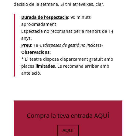
decisió de la setmana. Si t’hi atreveixes, clar.
Durada de l’
espectacle
: 90 minuts
aproximadament
Espectacle no recomanat per a menors de 14
anys.
Preu
:
18
€ (
despeses de gestió no incloses
)
Observacions:
* El teatre disposa d’aparcament gratuït amb
places
limitades
. Es recomana arribar amb
antelació.
Compra la teva entrada AQUÍ
AQUÍ