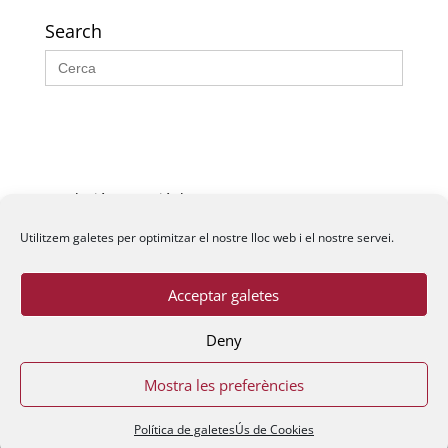
Search
Search
for:
Fundació La Passió d’Esparreguera, 2026
Utilitzem galetes per optimitzar el nostre lloc web i el nostre servei.
Acceptar galetes
Deny
Mostra les preferències
Política de galetes
Ús de Cookies