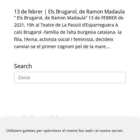
13 de febrer | Els Brugarol, de Ramon Madaula
” Els Brugarol, de Ramon Madaula” 13 de FEBRER de
2021, 19h al Teatre de La Passió d’Esparreguera A
cals Brugarol -família de l’alta burgesia catalana- la
filla, l’Anna, activista social i feminista, decideix
canviar-se el primer cognom pel de la mare....
Search
Search
for:
Fundació La Passió d’Esparreguera, 2026
Utilitzem galetes per optimitzar el nostre lloc web i el nostre servei.