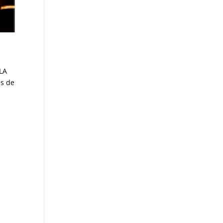
 LA
es de