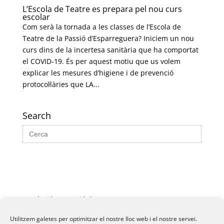
L’Escola de Teatre es prepara pel nou curs
escolar
Com serà la tornada a les classes de l’Escola de
Teatre de la Passió d’Esparreguera? Iniciem un nou
curs dins de la incertesa sanitària que ha comportat
el COVID-19. És per aquest motiu que us volem
explicar les mesures d’higiene i de prevenció
protocol·làries que LA...
Search
Search
for:
Fundació La Passió d’Esparreguera, 2026
Utilitzem galetes per optimitzar el nostre lloc web i el nostre servei.