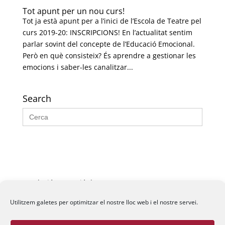
Tot apunt per un nou curs!
Tot ja està apunt per a l’inici de l’Escola de Teatre pel
curs 2019-20: INSCRIPCIONS! En l’actualitat sentim
parlar sovint del concepte de l’Educació Emocional.
Però en què consisteix? És aprendre a gestionar les
emocions i saber-les canalitzar...
Search
Search
for:
Fundació La Passió d’Esparreguera, 2026
Utilitzem galetes per optimitzar el nostre lloc web i el nostre servei.