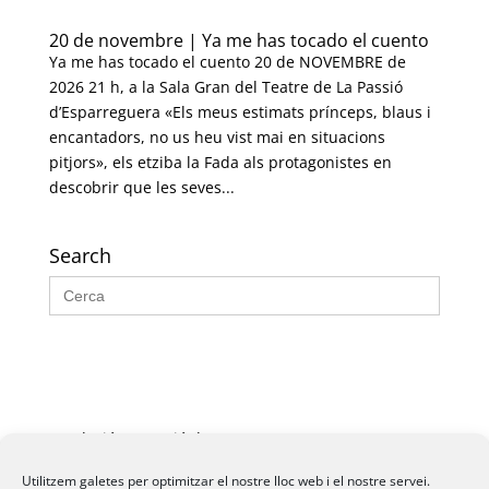
20 de novembre | Ya me has tocado el cuento
Ya me has tocado el cuento 20 de NOVEMBRE de
2026 21 h, a la Sala Gran del Teatre de La Passió
d’Esparreguera «Els meus estimats prínceps, blaus i
encantadors, no us heu vist mai en situacions
pitjors», els etziba la Fada als protagonistes en
descobrir que les seves...
Search
Search
for:
Fundació La Passió d’Esparreguera, 2026
Utilitzem galetes per optimitzar el nostre lloc web i el nostre servei.