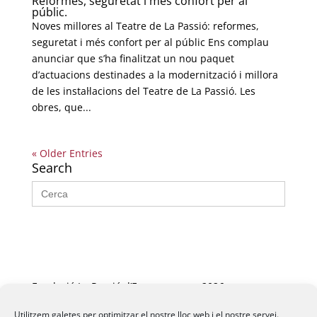
Reformes, seguretat i més confort per al
públic.
Noves millores al Teatre de La Passió: reformes,
seguretat i més confort per al públic Ens complau
anunciar que s’ha finalitzat un nou paquet
d’actuacions destinades a la modernització i millora
de les instal·lacions del Teatre de La Passió. Les
obres, que...
« Older Entries
Search
Search
for:
Fundació La Passió d’Esparreguera, 2026
Utilitzem galetes per optimitzar el nostre lloc web i el nostre servei.